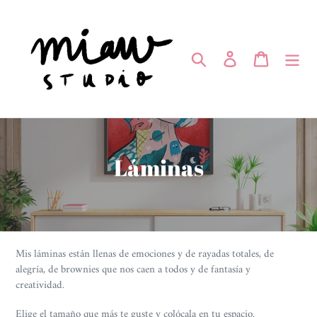
Ir
directamente
al
Buscar
Ingresar
Carrito
contenido
C
Láminas
o
l
e
Mis láminas están llenas de emociones y de rayadas totales, de
c
alegría, de brownies que nos caen a todos y de fantasía y
creatividad.
c
Elige el tamaño que más te guste y colócala en tu espacio.