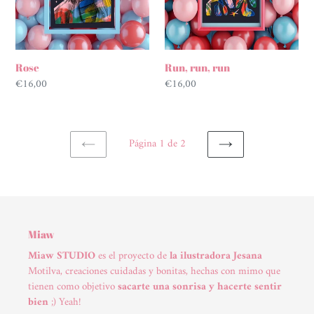
Rose
Run, run, run
Precio
€16,00
Precio
€16,00
habitual
habitual
Página 1 de 2
PAGINA
SIGUIENTE
ANTERIOR
PÁGINA
Miaw
Miaw STUDIO
es el proyecto de
la ilustradora Jesana
Motilva, creaciones cuidadas y bonitas, hechas con mimo que
tienen como objetivo
sacarte una sonrisa y hacerte sentir
bien
;) Yeah!